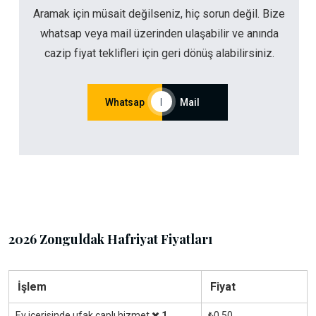
Aramak için müsait değilseniz, hiç sorun değil. Bize
whatsap veya mail üzerinden ulaşabilir ve anında
cazip fiyat teklifleri için geri dönüş alabilirsiniz.
Whatsap
|
Mail
2026 Zonguldak Hafriyat Fiyatları
İşlem
Fiyat
Ev içerisinde ufak çaplı hizmet
1
₺0.50