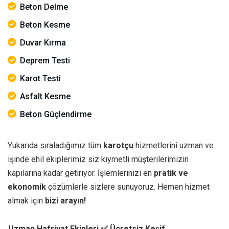
Beton Delme
Beton Kesme
Duvar Kırma
Deprem Testi
Karot Testi
Asfalt Kesme
Beton Güçlendirme
Yukarıda sıraladığımız tüm
karotçu
hizmetlerini uzman ve
işinde ehil ekiplerimiz siz kıymetli müşterilerimizin
kapılarına kadar getiriyor. İşlemlerinizi en
pratik ve
ekonomik
çözümlerle sizlere sunuyoruz. Hemen hizmet
almak için
bizi arayın!
Uzman Hafriyat Ekipleri
✅ Ücretsiz Keşif