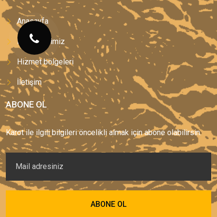
Anasayfa
Hizmetlerimiz
Hizmet bölgeleri
İletişim
ABONE OL
Karot ile ilgili bilgileri öncelikli almak için abone olabilirsin.