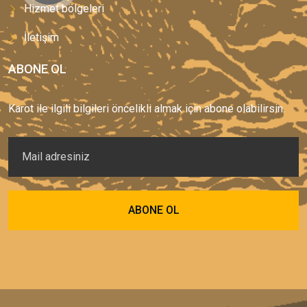
Hizmet bölgeleri
İletişim
ABONE OL
Karot ile ilgili bilgileri öncelikli almak için abone olabilirsin.