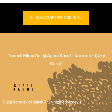
WHATSAPTAN TEKLIF AL
Tunceli Klima Deliği Açma Karot | Karotcu - Çizgi
Karot
Çizgi Karot ekibi olarak 7/24 hizmetinizdeyiz.