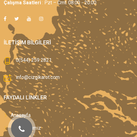
Çalışma Saatleri
: Pzt – Cmt: 08:00 - 20:00
İLETIŞIM BILGILERI
0(544) 259 2821
info@cizgikarot.com
FAYDALI LINKLER
Anasayfa
Hizmetlerimiz