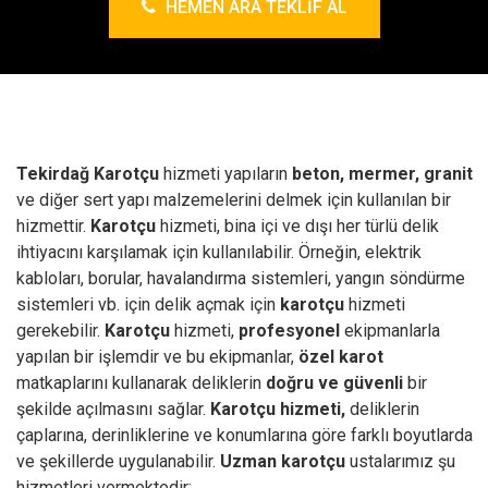
HEMEN ARA TEKLIF AL
Tekirdağ Karotçu
hizmeti yapıların
beton, mermer, granit
ve diğer sert yapı malzemelerini delmek için kullanılan bir
hizmettir.
Karotçu
hizmeti, bina içi ve dışı her türlü delik
ihtiyacını karşılamak için kullanılabilir. Örneğin, elektrik
kabloları, borular, havalandırma sistemleri, yangın söndürme
sistemleri vb. için delik açmak için
karotçu
hizmeti
gerekebilir.
Karotçu
hizmeti,
profesyonel
ekipmanlarla
yapılan bir işlemdir ve bu ekipmanlar,
özel karot
matkaplarını kullanarak deliklerin
doğru ve güvenli
bir
şekilde açılmasını sağlar.
Karotçu hizmeti,
deliklerin
çaplarına, derinliklerine ve konumlarına göre farklı boyutlarda
ve şekillerde uygulanabilir.
Uzman karotçu
ustalarımız şu
hizmetleri vermektedir;