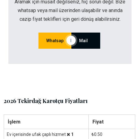
Aramak için müsait değilseniz, hiç sorun değil. Bize
whatsap veya mail üzerinden ulaşabilir ve anında
cazip fiyat teklifleri için geri dönüş alabilirsiniz.
Whatsap
|
Mail
2026 Tekirdağ Karotçu Fiyatları
İşlem
Fiyat
Ev içerisinde ufak çaplı hizmet
1
₺0.50