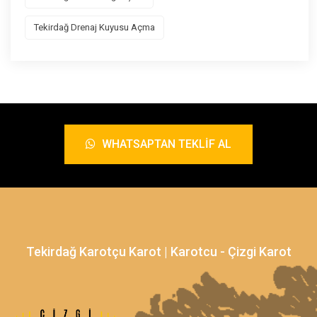
Tekirdağ Drenaj Kuyusu Açma
WHATSAPTAN TEKLIF AL
Tekirdağ Karotçu Karot | Karotcu - Çizgi Karot