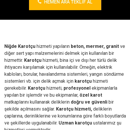
HEMEN ARA TEKLIF AL
Niğde Karotçu
hizmeti yapıların
beton, mermer, granit
ve
diğer sert yapı malzemelerini delmek için kullanılan bir
hizmettir.
Karotçu
hizmeti, bina içi ve dışı her türlü delik
ihtiyacını karşılamak için kullanılabilir. Örneğin, elektrik
kabloları, borular, havalandırma sistemleri, yangın söndürme
sistemleri vb. için delik açmak için
karotçu
hizmeti
gerekebilir.
Karotçu
hizmeti,
profesyonel
ekipmanlarla
yapılan bir işlemdir ve bu ekipmanlar,
özel karot
matkaplarını kullanarak deliklerin
doğru ve güvenli
bir
şekilde açılmasını sağlar.
Karotçu hizmeti,
deliklerin
çaplarına, derinliklerine ve konumlarına göre farklı boyutlarda
ve şekillerde uygulanabilir.
Uzman karotçu
ustalarımız şu
hizmetleri vermektedir;