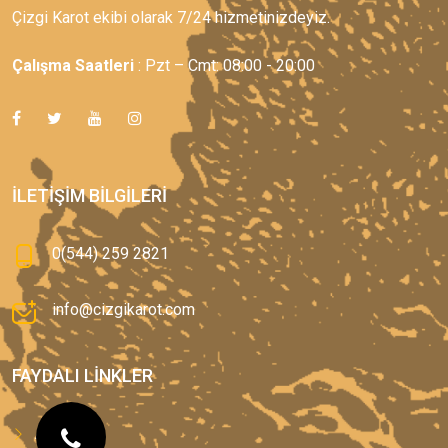
Çizgi Karot ekibi olarak 7/24 hizmetinizdeyiz.
Çalışma Saatleri
: Pzt – Cmt: 08:00 - 20:00
İLETIŞIM BILGILERI
0(544) 259 2821
info@cizgikarot.com
FAYDALI LINKLER
Anasayfa