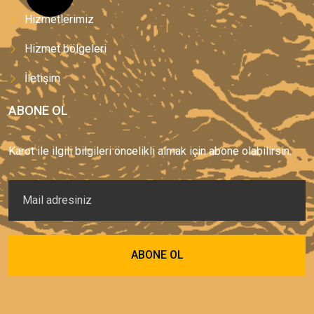
Hizmetlerimiz
Hizmet bölgeleri
İletişim
ABONE OL
Karot ile ilgili bilgileri öncelikli almak için abone olabilirsin.