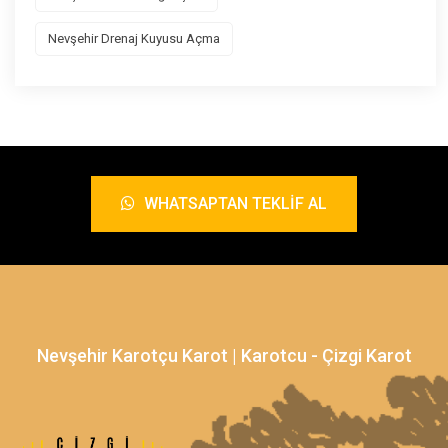
Nevşehir Drenaj Kuyusu Açma
WHATSAPTAN TEKLIF AL
Nevşehir Karotçu Karot | Karotcu - Çizgi Karot