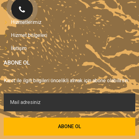
Anasayfa
Hizmetlerimiz
Hizmet bölgeleri
İletişim
ABONE OL
Karot ile ilgili bilgileri öncelikli almak için abone olabilirsin.