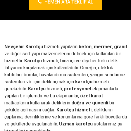
HEMEN ARA TEKLIF AL
Nevşehir Karotçu
hizmeti yapıların
beton, mermer, granit
ve diğer sert yapı malzemelerini delmek için kullanılan bir
hizmettir.
Karotçu
hizmeti, bina içi ve dışı her türlü delik
ihtiyacını karşılamak için kullanılabilir. Örneğin, elektrik
kabloları, borular, havalandırma sistemleri, yangın söndürme
sistemleri vb. için delik açmak için
karotçu
hizmeti
gerekebilir.
Karotçu
hizmeti,
profesyonel
ekipmanlarla
yapılan bir işlemdir ve bu ekipmanlar,
özel karot
matkaplarını kullanarak deliklerin
doğru ve güvenli
bir
şekilde açılmasını sağlar.
Karotçu hizmeti,
deliklerin
çaplarına, derinliklerine ve konumlarına göre farklı boyutlarda
ve şekillerde uygulanabilir.
Uzman karotçu
ustalarımız şu
hizmetleri vermektedir;