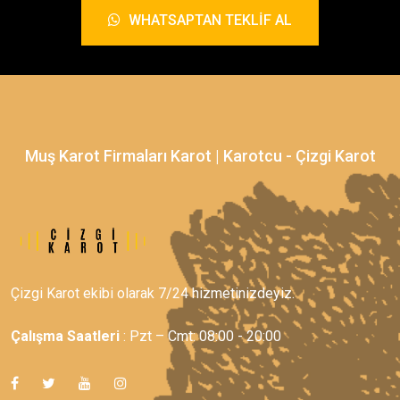
WHATSAPTAN TEKLIF AL
Muş Karot Firmaları Karot | Karotcu - Çizgi Karot
Çizgi Karot ekibi olarak 7/24 hizmetinizdeyiz.
Çalışma Saatleri
: Pzt – Cmt: 08:00 - 20:00