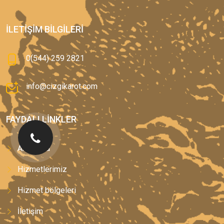
İLETIŞIM BILGILERI
0(544) 259 2821
info@cizgikarot.com
FAYDALI LINKLER
Anasayfa
Hizmetlerimiz
Hizmet bölgeleri
İletişim