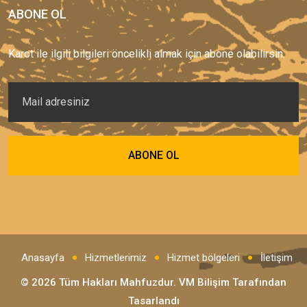
ABONE OL
Karot ile ilgili bilgileri öncelikli almak için abone olabilirsin.
Anasayfa
Hizmetlerimiz
Hizmet bölgeleri
İletişim
© 2026 Tüm Hakları Mahfuzdur.
VM Bilişim
Tarafından
Tasarlandı