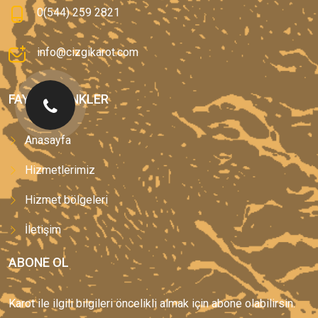
0(544) 259 2821
info@cizgikarot.com
FAYDALI LINKLER
Anasayfa
Hizmetlerimiz
Hizmet bölgeleri
İletişim
ABONE OL
Karot ile ilgili bilgileri öncelikli almak için abone olabilirsin.