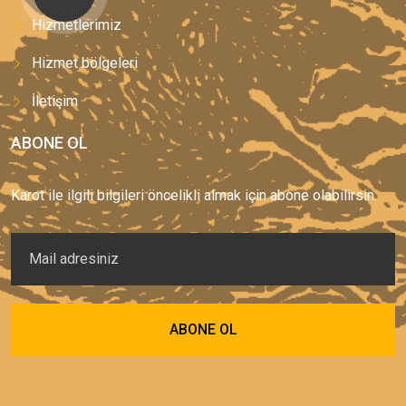
Hizmetlerimiz
Hizmet bölgeleri
İletişim
ABONE OL
Karot ile ilgili bilgileri öncelikli almak için abone olabilirsin.