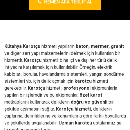
HEMEN ARA TEKLIF AL
Kütahya Karotçu
hizmeti yapıların
beton, mermer, granit
ve diğer sert yapı malzemelerini delmek için kullanılan bir
hizmettir.
Karotçu
hizmeti, bina içi ve dışı her türlü delik
ihtiyacını karşılamak için kullanılabilir. Örneğin, elektrik
kabloları, borular, havalandırma sistemleri, yangın söndürme
sistemleri vb. için delik açmak için
karotçu
hizmeti
gerekebilir.
Karotçu
hizmeti,
profesyonel
ekipmanlarla
yapılan bir işlemdir ve bu ekipmanlar,
özel karot
matkaplarını kullanarak deliklerin
doğru ve güvenli
bir
şekilde açılmasını sağlar.
Karotçu hizmeti,
deliklerin
çaplarına, derinliklerine ve konumlarına göre farklı boyutlarda
ve şekillerde uygulanabilir.
Uzman karotçu
ustalarımız şu
hizmetleri vermektedir;