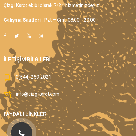
Çizgi Karot ekibi olarak 7/24 hizmetinizdeyiz.
Çalışma Saatleri
: Pzt – Cmt: 08:00 - 20:00
İLETIŞIM BILGILERI
0(544) 259 2821
info@cizgikarot.com
FAYDALI LINKLER
Anasayfa