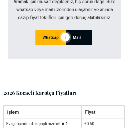
Aramak için müsait değilseniz, hiç sorun değil. Bize
whatsap veya mail üzerinden ulaşabilir ve anında
cazip fiyat teklifleri için geri dönüş alabilirsiniz.
Whatsap
|
Mail
2026 Kocaeli Karotçu Fiyatları
İşlem
Fiyat
Ev içerisinde ufak çaplı hizmet
1
₺0.50