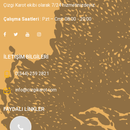
Çizgi Karot ekibi olarak 7/24 hizmetinizdeyiz.
Çalışma Saatleri
: Pzt – Cmt: 08:00 - 20:00
İLETIŞIM BILGILERI
0(544) 259 2821
info@cizgikarot.com
FAYDALI LINKLER
Anasayfa