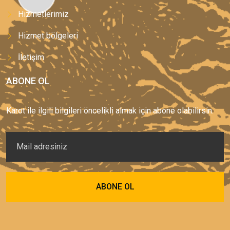
Hizmetlerimiz
Hizmet bölgeleri
İletişim
ABONE OL
Karot ile ilgili bilgileri öncelikli almak için abone olabilirsin.