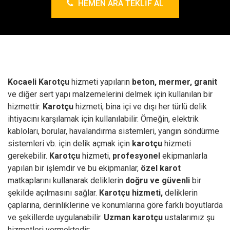
HEMEN ARA TEKLIF AL
Kocaeli Karotçu
hizmeti yapıların
beton, mermer, granit
ve diğer sert yapı malzemelerini delmek için kullanılan bir
hizmettir.
Karotçu
hizmeti, bina içi ve dışı her türlü delik
ihtiyacını karşılamak için kullanılabilir. Örneğin, elektrik
kabloları, borular, havalandırma sistemleri, yangın söndürme
sistemleri vb. için delik açmak için
karotçu
hizmeti
gerekebilir.
Karotçu
hizmeti,
profesyonel
ekipmanlarla
yapılan bir işlemdir ve bu ekipmanlar,
özel karot
matkaplarını kullanarak deliklerin
doğru ve güvenli
bir
şekilde açılmasını sağlar.
Karotçu hizmeti,
deliklerin
çaplarına, derinliklerine ve konumlarına göre farklı boyutlarda
ve şekillerde uygulanabilir.
Uzman karotçu
ustalarımız şu
hizmetleri vermektedir;