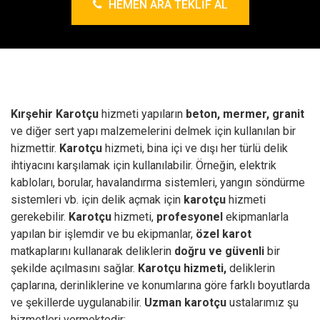
HEMEN ARA TEKLIF AL
Kırşehir Karotçu
hizmeti yapıların
beton, mermer, granit
ve diğer sert yapı malzemelerini delmek için kullanılan bir
hizmettir.
Karotçu
hizmeti, bina içi ve dışı her türlü delik
ihtiyacını karşılamak için kullanılabilir. Örneğin, elektrik
kabloları, borular, havalandırma sistemleri, yangın söndürme
sistemleri vb. için delik açmak için
karotçu
hizmeti
gerekebilir.
Karotçu
hizmeti,
profesyonel
ekipmanlarla
yapılan bir işlemdir ve bu ekipmanlar,
özel karot
matkaplarını kullanarak deliklerin
doğru ve güvenli
bir
şekilde açılmasını sağlar.
Karotçu hizmeti,
deliklerin
çaplarına, derinliklerine ve konumlarına göre farklı boyutlarda
ve şekillerde uygulanabilir.
Uzman karotçu
ustalarımız şu
hizmetleri vermektedir;