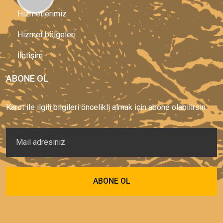
Hizmetlerimiz
Hizmet bölgeleri
İletişim
ABONE OL
Karot ile ilgili bilgileri öncelikli almak için abone olabilirsin.