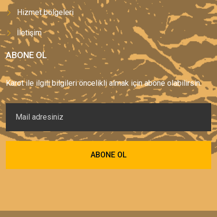
Hizmet bölgeleri
İletişim
ABONE OL
Karot ile ilgili bilgileri öncelikli almak için abone olabilirsin.