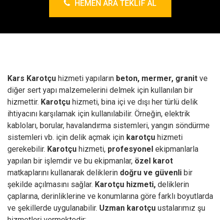
HEMEN ARA TEKLIF AL
Kars Karotçu
hizmeti yapıların
beton, mermer, granit
ve
diğer sert yapı malzemelerini delmek için kullanılan bir
hizmettir.
Karotçu
hizmeti, bina içi ve dışı her türlü delik
ihtiyacını karşılamak için kullanılabilir. Örneğin, elektrik
kabloları, borular, havalandırma sistemleri, yangın söndürme
sistemleri vb. için delik açmak için
karotçu
hizmeti
gerekebilir.
Karotçu
hizmeti,
profesyonel
ekipmanlarla
yapılan bir işlemdir ve bu ekipmanlar,
özel karot
matkaplarını kullanarak deliklerin
doğru ve güvenli
bir
şekilde açılmasını sağlar.
Karotçu hizmeti,
deliklerin
çaplarına, derinliklerine ve konumlarına göre farklı boyutlarda
ve şekillerde uygulanabilir.
Uzman karotçu
ustalarımız şu
hizmetleri vermektedir;