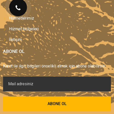
Anasayfa
Hizmetlerimiz
Hizmet bölgeleri
İletişim
ABONE OL
Karot ile ilgili bilgileri öncelikli almak için abone olabilirsin.