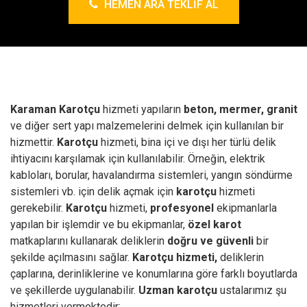
HEMEN ARA TEKLIF AL
Karaman Karotçu
hizmeti yapıların
beton, mermer, granit
ve diğer sert yapı malzemelerini delmek için kullanılan bir
hizmettir.
Karotçu
hizmeti, bina içi ve dışı her türlü delik
ihtiyacını karşılamak için kullanılabilir. Örneğin, elektrik
kabloları, borular, havalandırma sistemleri, yangın söndürme
sistemleri vb. için delik açmak için
karotçu
hizmeti
gerekebilir.
Karotçu
hizmeti,
profesyonel
ekipmanlarla
yapılan bir işlemdir ve bu ekipmanlar,
özel karot
matkaplarını kullanarak deliklerin
doğru ve güvenli
bir
şekilde açılmasını sağlar.
Karotçu hizmeti,
deliklerin
çaplarına, derinliklerine ve konumlarına göre farklı boyutlarda
ve şekillerde uygulanabilir.
Uzman karotçu
ustalarımız şu
hizmetleri vermektedir;