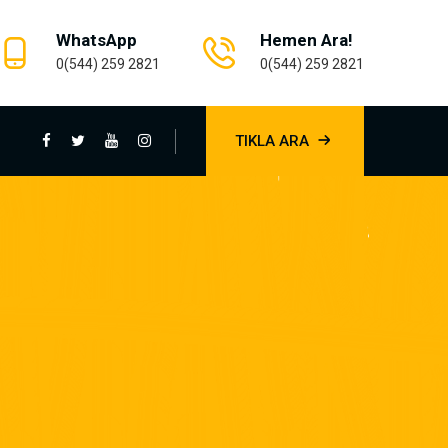
WhatsApp
Hemen Ara!
0(544) 259 2821
0(544) 259 2821
TIKLA ARA