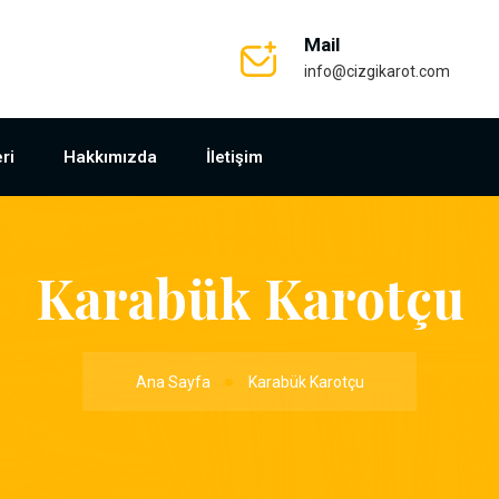
Mail
info@cizgikarot.com
ri
Hakkımızda
İletişim
Karabük Karotçu
Ana Sayfa
Karabük Karotçu