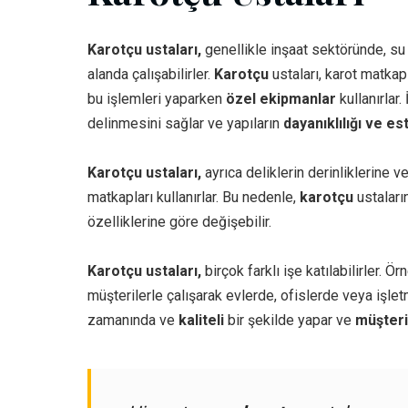
Karotçu ustaları,
genellikle inşaat sektöründe, su 
alanda çalışabilirler.
Karotçu
ustaları, karot matkapl
bu işlemleri yaparken
özel ekipmanlar
kullanırlar. 
delinmesini sağlar ve yapıların
dayanıklılığı ve es
Karotçu ustaları,
ayrıca deliklerin derinliklerine v
matkapları kullanırlar. Bu nedenle,
karotçu
ustaların
özelliklerine göre değişebilir.
Karotçu ustaları,
birçok farklı işe katılabilirler. Ör
müşterilerle çalışarak evlerde, ofislerde veya işletm
zamanında ve
kaliteli
bir şekilde yapar ve
müşteri