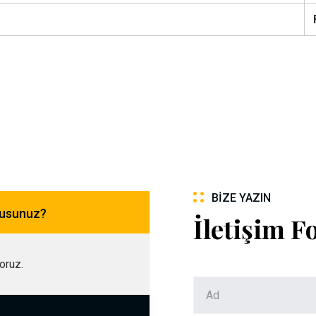
BIZE YAZIN
musunuz?
İletişim 
yoruz.