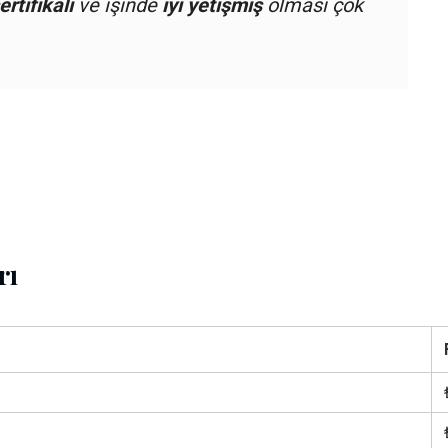
ertifikalı
ve işinde
iyi yetişmiş
olması çok
rı