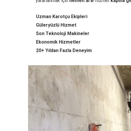
yararlanmak için
hemen ara!
hizmet
kapına ge
Uzman Karotçu Ekipleri
Güleryüzlü Hizmet
Son Teknoloji Makineler
Ekonomik Hizmetler
20+ Yıldan Fazla Deneyim