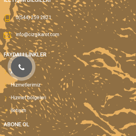
0(544) 259 2821
info@cizgikarot.com
FAYDALI LINKLER
Anasayfa
Hizmetlerimiz
Hizmet bölgeleri
İletişim
ABONE OL