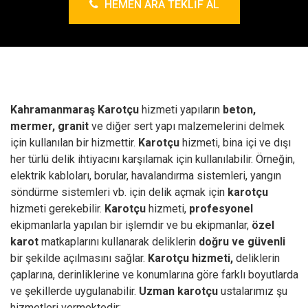
HEMEN ARA TEKLIF AL
Kahramanmaraş Karotçu
hizmeti yapıların
beton,
mermer, granit
ve diğer sert yapı malzemelerini delmek
için kullanılan bir hizmettir.
Karotçu
hizmeti, bina içi ve dışı
her türlü delik ihtiyacını karşılamak için kullanılabilir. Örneğin,
elektrik kabloları, borular, havalandırma sistemleri, yangın
söndürme sistemleri vb. için delik açmak için
karotçu
hizmeti gerekebilir.
Karotçu
hizmeti,
profesyonel
ekipmanlarla yapılan bir işlemdir ve bu ekipmanlar,
özel
karot
matkaplarını kullanarak deliklerin
doğru ve güvenli
bir şekilde açılmasını sağlar.
Karotçu hizmeti,
deliklerin
çaplarına, derinliklerine ve konumlarına göre farklı boyutlarda
ve şekillerde uygulanabilir.
Uzman karotçu
ustalarımız şu
hizmetleri vermektedir;