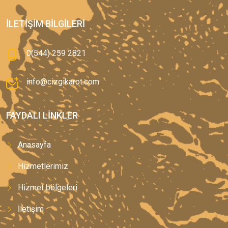
İLETIŞIM BILGILERI
0(544) 259 2821
info@cizgikarot.com
FAYDALI LINKLER
Anasayfa
Hizmetlerimiz
Hizmet bölgeleri
İletişim