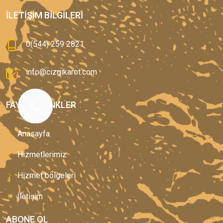
İLETIŞIM BILGILERI
0(544) 259 2821
info@cizgikarot.com
FAYDALI LINKLER
Anasayfa
Hizmetlerimiz
Hizmet bölgeleri
İletişim
ABONE OL