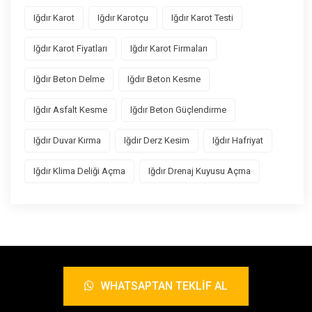
Iğdır Karot
Iğdır Karotçu
Iğdır Karot Testi
Iğdır Karot Fiyatları
Iğdır Karot Firmaları
Iğdır Beton Delme
Iğdır Beton Kesme
Iğdır Asfalt Kesme
Iğdır Beton Güçlendirme
Iğdır Duvar Kırma
Iğdır Derz Kesim
Iğdır Hafriyat
Iğdır Klima Deliği Açma
Iğdır Drenaj Kuyusu Açma
WHATSAPTAN TEKLIF AL