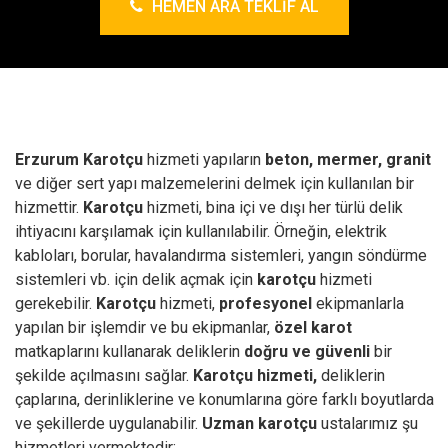
HEMEN ARA TEKLIF AL
Erzurum Karotçu
hizmeti yapıların
beton, mermer, granit
ve diğer sert yapı malzemelerini delmek için kullanılan bir
hizmettir.
Karotçu
hizmeti, bina içi ve dışı her türlü delik
ihtiyacını karşılamak için kullanılabilir. Örneğin, elektrik
kabloları, borular, havalandırma sistemleri, yangın söndürme
sistemleri vb. için delik açmak için
karotçu
hizmeti
gerekebilir.
Karotçu
hizmeti,
profesyonel
ekipmanlarla
yapılan bir işlemdir ve bu ekipmanlar,
özel karot
matkaplarını kullanarak deliklerin
doğru ve güvenli
bir
şekilde açılmasını sağlar.
Karotçu hizmeti,
deliklerin
çaplarına, derinliklerine ve konumlarına göre farklı boyutlarda
ve şekillerde uygulanabilir.
Uzman karotçu
ustalarımız şu
hizmetleri vermektedir;