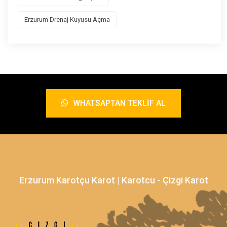
Erzurum Drenaj Kuyusu Açma
WHATSAPTAN TEKLIF AL
Erzurum Karotçu Karot | Karotcu - Çizgi Karot