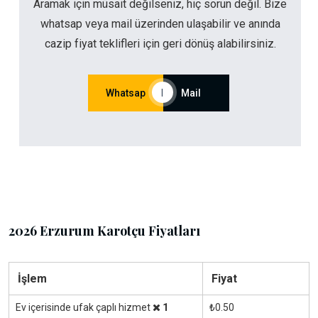
Aramak için müsait değilseniz, hiç sorun değil. Bize
whatsap veya mail üzerinden ulaşabilir ve anında
cazip fiyat teklifleri için geri dönüş alabilirsiniz.
Whatsap
|
Mail
2026 Erzurum Karotçu Fiyatları
İşlem
Fiyat
Ev içerisinde ufak çaplı hizmet
1
₺0.50