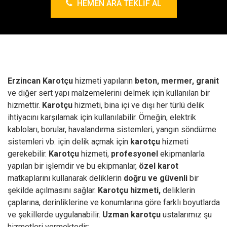
HEMEN ARA TEKLIF AL
Erzincan Karotçu
hizmeti yapıların
beton, mermer, granit
ve diğer sert yapı malzemelerini delmek için kullanılan bir
hizmettir.
Karotçu
hizmeti, bina içi ve dışı her türlü delik
ihtiyacını karşılamak için kullanılabilir. Örneğin, elektrik
kabloları, borular, havalandırma sistemleri, yangın söndürme
sistemleri vb. için delik açmak için
karotçu
hizmeti
gerekebilir.
Karotçu
hizmeti,
profesyonel
ekipmanlarla
yapılan bir işlemdir ve bu ekipmanlar,
özel karot
matkaplarını kullanarak deliklerin
doğru ve güvenli
bir
şekilde açılmasını sağlar.
Karotçu hizmeti,
deliklerin
çaplarına, derinliklerine ve konumlarına göre farklı boyutlarda
ve şekillerde uygulanabilir.
Uzman karotçu
ustalarımız şu
hizmetleri vermektedir;