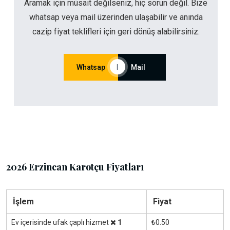
Aramak için müsait değilseniz, hiç sorun değil. Bize
whatsap veya mail üzerinden ulaşabilir ve anında
cazip fiyat teklifleri için geri dönüş alabilirsiniz.
Whatsap
|
Mail
2026 Erzincan Karotçu Fiyatları
İşlem
Fiyat
Ev içerisinde ufak çaplı hizmet
1
₺0.50