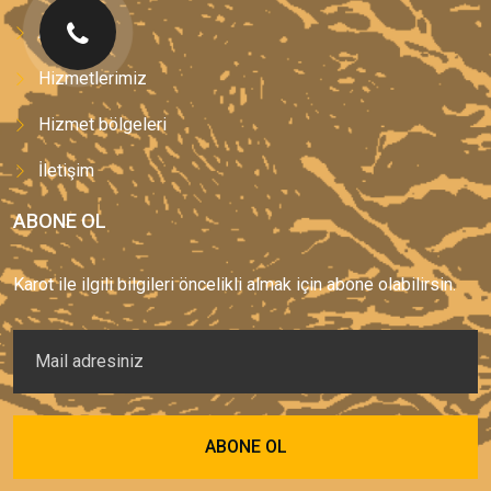
Anasayfa
Hizmetlerimiz
Hizmet bölgeleri
İletişim
ABONE OL
Karot ile ilgili bilgileri öncelikli almak için abone olabilirsin.