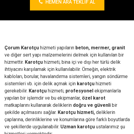
HEMEN ARA TEKLIF AL
Çorum Karotçu
hizmeti yapıların
beton, mermer, granit
ve diğer sert yapı malzemelerini delmek için kullanılan bir
hizmettir.
Karotçu
hizmeti, bina içi ve dışı her türlü delik
ihtiyacını karşılamak için kullanılabilir. Örneğin, elektrik
kabloları, borular, havalandırma sistemleri, yangın söndürme
sistemleri vb. için delik açmak için
karotçu
hizmeti
gerekebilir.
Karotçu
hizmeti,
profesyonel
ekipmanlarla
yapılan bir işlemdir ve bu ekipmanlar,
özel karot
matkaplarını kullanarak deliklerin
doğru ve güvenli
bir
şekilde açılmasını sağlar.
Karotçu hizmeti,
deliklerin
çaplarına, derinliklerine ve konumlarına göre farklı boyutlarda
ve şekillerde uygulanabilir.
Uzman karotçu
ustalarımız şu
hizmetleri vermektedir;