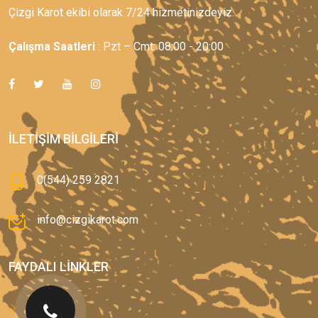
Çizgi Karot ekibi olarak 7/24 hizmetinizdeyiz.
Çalışma Saatleri
: Pzt – Cmt: 08:00 - 20:00
İLETIŞIM BILGILERI
0(544) 259 2821
info@cizgikarot.com
FAYDALI LINKLER
Anasayfa