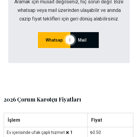
Aramak için müsait değilseniz, hiç sorun değil. Bize
whatsap veya mail üzerinden ulaşabilir ve anında
cazip fiyat teklifleri için geri dönüş alabilirsiniz.
Whatsap
|
Mail
2026 Çorum Karotçu Fiyatları
İşlem
Fiyat
Ev içerisinde ufak çaplı hizmet
1
₺0.50