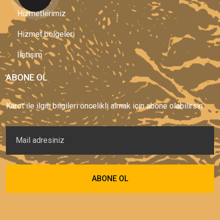
Hizmetlerimiz
Hizmet bölgeleri
İletişim
ABONE OL
Karot ile ilgili bilgileri öncelikli almak için abone olabilirsin.