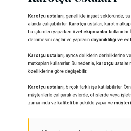
Karotçu ustaları,
genellikle inşaat sektöründe, su 
alanda çalışabilirler.
Karotçu
ustaları, karot matkapl
bu işlemleri yaparken
özel ekipmanlar
kullanırlar. 
delinmesini sağlar ve yapıların
dayanıklılığı ve es
Karotçu ustaları,
ayrıca deliklerin derinliklerine v
matkapları kullanırlar. Bu nedenle,
karotçu
ustaların
özelliklerine göre değişebilir.
Karotçu ustaları,
birçok farklı işe katılabilirler. Ör
müşterilerle çalışarak evlerde, ofislerde veya işletm
zamanında ve
kaliteli
bir şekilde yapar ve
müşteri