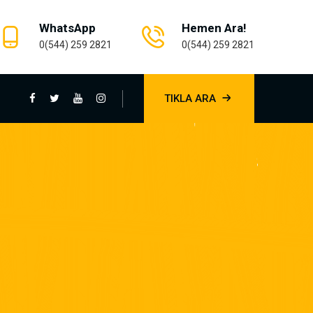
WhatsApp
Hemen Ara!
0(544) 259 2821
0(544) 259 2821
TIKLA ARA