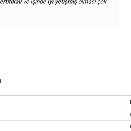
ertifikalı
ve işinde
iyi yetişmiş
olması çok
ı