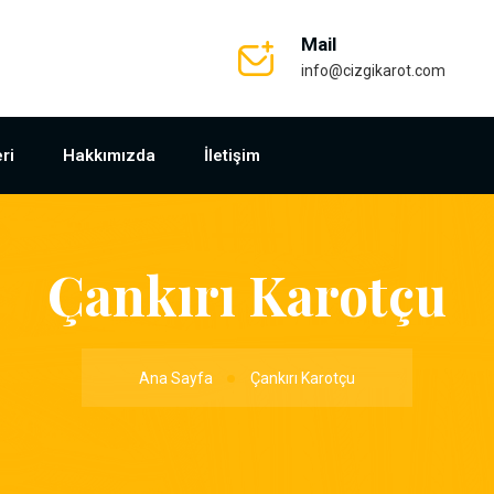
Mail
info@cizgikarot.com
ri
Hakkımızda
İletişim
Çankırı Karotçu
Ana Sayfa
Çankırı Karotçu