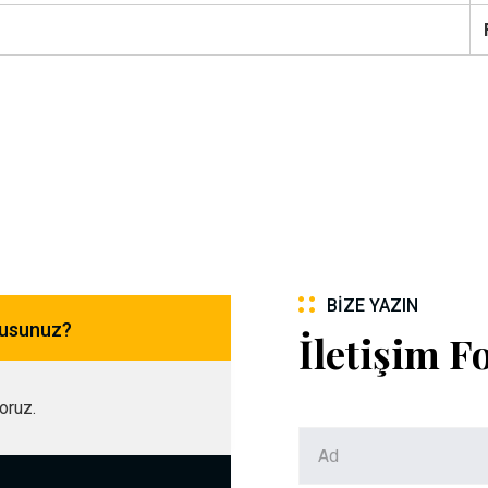
BIZE YAZIN
musunuz?
İletişim 
yoruz.