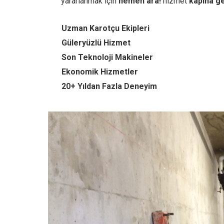
yararlanmak için
hemen ara!
hizmet
kapına ge
Uzman Karotçu Ekipleri
Güleryüzlü Hizmet
Son Teknoloji Makineler
Ekonomik Hizmetler
20+ Yıldan Fazla Deneyim