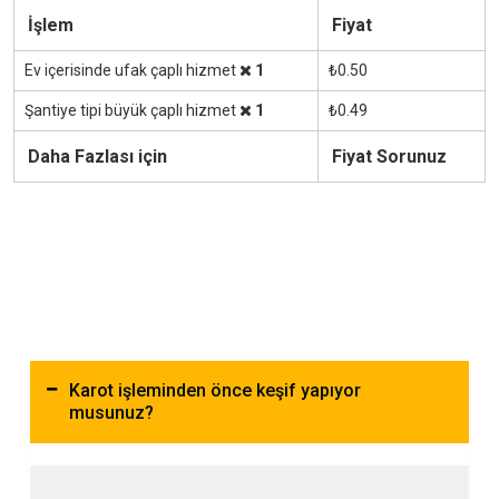
İşlem
Fiyat
Ev içerisinde ufak çaplı hizmet
1
₺0.50
Şantiye tipi büyük çaplı hizmet
1
₺0.49
Daha Fazlası için
Fiyat Sorunuz
Karot işleminden önce keşif yapıyor
musunuz?