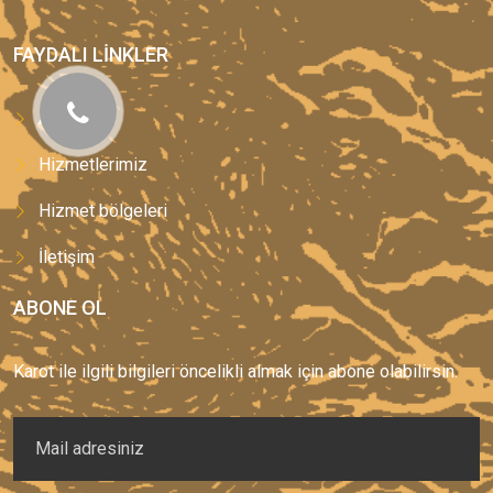
FAYDALI LINKLER
Anasayfa
Hizmetlerimiz
Hizmet bölgeleri
İletişim
ABONE OL
Karot ile ilgili bilgileri öncelikli almak için abone olabilirsin.