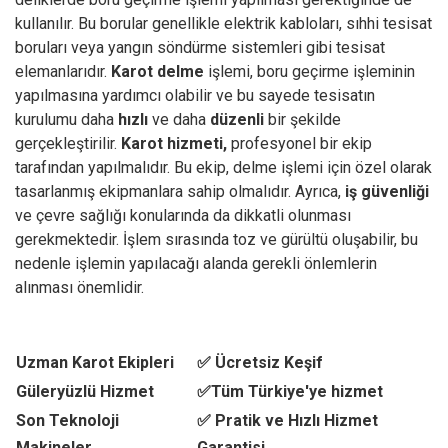
kullanılır. Bu borular genellikle elektrik kabloları, sıhhi tesisat
boruları veya yangın söndürme sistemleri gibi tesisat
elemanlarıdır.
Karot delme
işlemi, boru geçirme işleminin
yapılmasına yardımcı olabilir ve bu sayede tesisatın
kurulumu daha
hızlı
ve daha
düzenli
bir şekilde
gerçekleştirilir.
Karot hizmeti,
profesyonel bir ekip
tarafından yapılmalıdır. Bu ekip, delme işlemi için özel olarak
tasarlanmış ekipmanlara sahip olmalıdır. Ayrıca,
iş güvenliği
ve çevre sağlığı konularında da dikkatli olunması
gerekmektedir. İşlem sırasında toz ve gürültü oluşabilir, bu
nedenle işlemin yapılacağı alanda gerekli önlemlerin
alınması önemlidir.
Uzman Karot Ekipleri
✅ Ücretsiz Keşif
Güleryüzlü Hizmet
✅Tüm Türkiye'ye hizmet
Son Teknoloji
✅ Pratik ve Hızlı Hizmet
Makineler
Garantisi