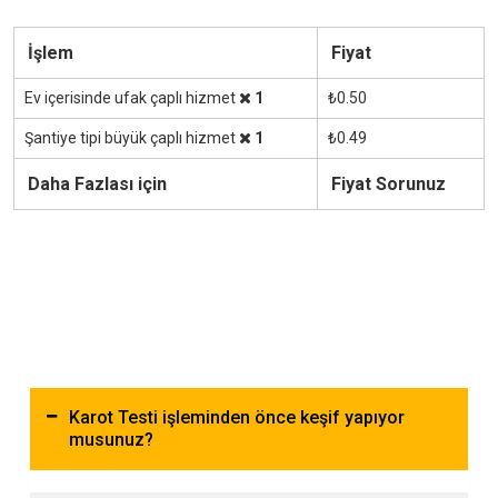
İşlem
Fiyat
Ev içerisinde ufak çaplı hizmet
1
₺0.50
Şantiye tipi büyük çaplı hizmet
1
₺0.49
Daha Fazlası için
Fiyat Sorunuz
Karot Testi işleminden önce keşif yapıyor
musunuz?