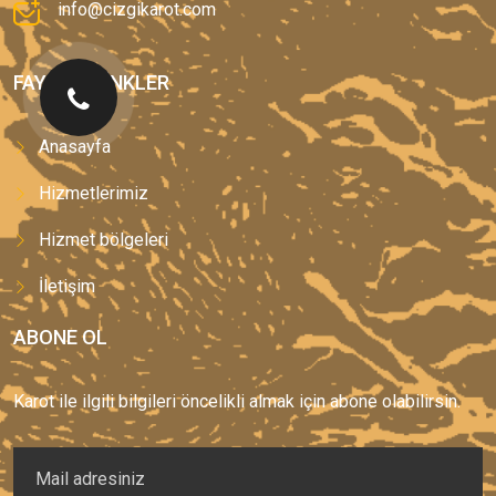
info@cizgikarot.com
FAYDALI LINKLER
Anasayfa
Hizmetlerimiz
Hizmet bölgeleri
İletişim
ABONE OL
Karot ile ilgili bilgileri öncelikli almak için abone olabilirsin.