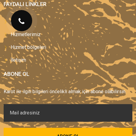
FAYDALI LINKLER
Anasayfa
Hizmetlerimiz
Hizmet bölgeleri
İletişim
ABONE OL
Karot ile ilgili bilgileri öncelikli almak için abone olabilirsin.