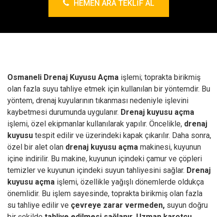
HEMEN ARA TEKLIF AL
Osmaneli Drenaj Kuyusu Açma
işlemi; toprakta birikmiş
olan fazla suyu tahliye etmek için kullanılan bir yöntemdir. Bu
yöntem, drenaj kuyularının tıkanması nedeniyle işlevini
kaybetmesi durumunda uygulanır.
Drenaj kuyusu açma
işlemi, özel ekipmanlar kullanılarak yapılır. Öncelikle,
drenaj
kuyusu
tespit edilir ve üzerindeki kapak çıkarılır. Daha sonra,
özel bir alet olan
drenaj kuyusu açma
makinesi, kuyunun
içine indirilir. Bu makine, kuyunun içindeki çamur ve çöpleri
temizler ve kuyunun içindeki suyun tahliyesini sağlar.
Drenaj
kuyusu açma
işlemi, özellikle yağışlı dönemlerde oldukça
önemlidir. Bu işlem sayesinde, toprakta birikmiş olan fazla
su tahliye edilir ve
çevreye zarar vermeden,
suyun doğru
bir şekilde
tahliye edilmesi sağlanır.
Uzman karotçu