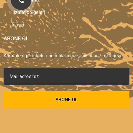
Hizmet bölgeleri
İletişim
ABONE OL
Karot ile ilgili bilgileri öncelikli almak için abone olabilirsin.