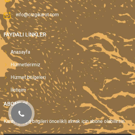
info@cizgikarot.com
FAYDALI LINKLER
Anasayfa
Hizmetlerimiz
Hizmet bölgeleri
İletişim
ABONE OL
Karot ile ilgili bilgileri öncelikli almak için abone olabilirsin.