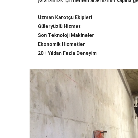
yararlanmak için
hemen ara!
hizmet
kapına ge
Uzman Karotçu Ekipleri
Güleryüzlü Hizmet
Son Teknoloji Makineler
Ekonomik Hizmetler
20+ Yıldan Fazla Deneyim