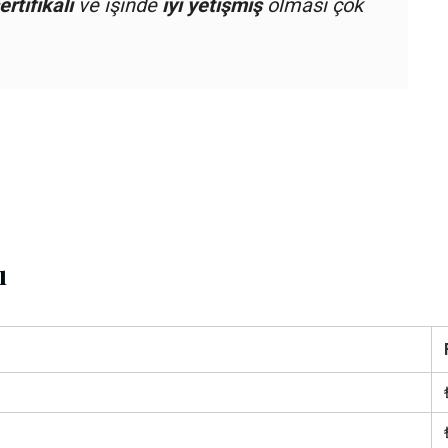
ertifikalı
ve işinde
iyi yetişmiş
olması çok
ı