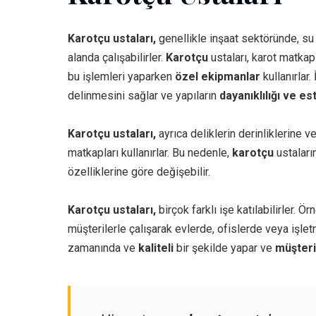
Karotçu ustaları,
genellikle inşaat sektöründe, su 
alanda çalışabilirler.
Karotçu
ustaları, karot matkapl
bu işlemleri yaparken
özel ekipmanlar
kullanırlar. 
delinmesini sağlar ve yapıların
dayanıklılığı ve es
Karotçu ustaları,
ayrıca deliklerin derinliklerine v
matkapları kullanırlar. Bu nedenle,
karotçu
ustaların
özelliklerine göre değişebilir.
Karotçu ustaları,
birçok farklı işe katılabilirler. Ör
müşterilerle çalışarak evlerde, ofislerde veya işletm
zamanında ve
kaliteli
bir şekilde yapar ve
müşteri