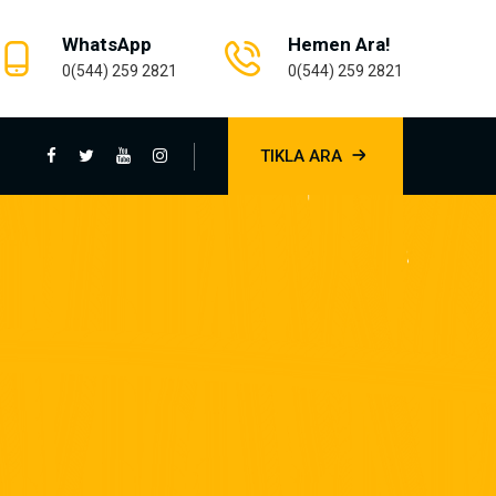
WhatsApp
Hemen Ara!
0(544) 259 2821
0(544) 259 2821
TIKLA ARA