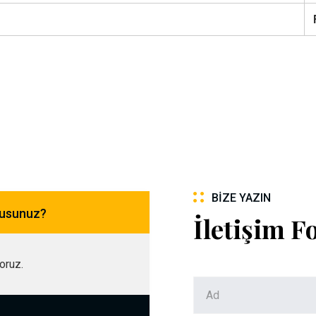
BIZE YAZIN
musunuz?
İletişim 
yoruz.