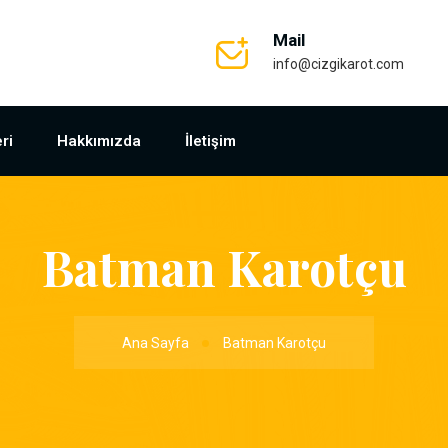
Mail
info@cizgikarot.com
ri
Hakkımızda
İletişim
Batman Karotçu
Ana Sayfa
Batman Karotçu