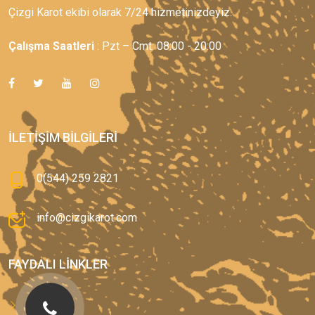
Çizgi Karot ekibi olarak 7/24 hizmetinizdeyiz.
Çalışma Saatleri
: Pzt – Cmt: 08:00 - 20:00
İLETIŞIM BILGILERI
0(544) 259 2821
info@cizgikarot.com
FAYDALI LINKLER
Anasayfa