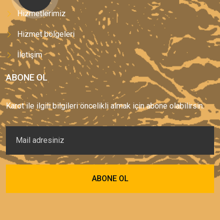
Hizmetlerimiz
Hizmet bölgeleri
İletişim
ABONE OL
Karot ile ilgili bilgileri öncelikli almak için abone olabilirsin.