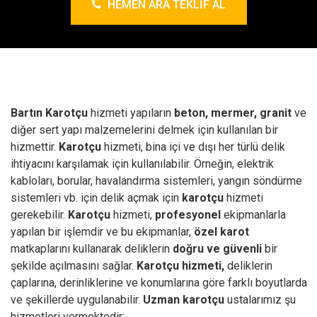
HEMEN ARA TEKLIF AL
Bartın Karotçu
hizmeti yapıların
beton, mermer, granit
ve
diğer sert yapı malzemelerini delmek için kullanılan bir
hizmettir.
Karotçu
hizmeti, bina içi ve dışı her türlü delik
ihtiyacını karşılamak için kullanılabilir. Örneğin, elektrik
kabloları, borular, havalandırma sistemleri, yangın söndürme
sistemleri vb. için delik açmak için
karotçu
hizmeti
gerekebilir.
Karotçu
hizmeti,
profesyonel
ekipmanlarla
yapılan bir işlemdir ve bu ekipmanlar,
özel karot
matkaplarını kullanarak deliklerin
doğru ve güvenli
bir
şekilde açılmasını sağlar.
Karotçu hizmeti,
deliklerin
çaplarına, derinliklerine ve konumlarına göre farklı boyutlarda
ve şekillerde uygulanabilir.
Uzman karotçu
ustalarımız şu
hizmetleri vermektedir;