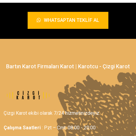
WHATSAPTAN TEKLIF AL
Bartın Karot Firmaları Karot | Karotcu - Çizgi Karot
Çizgi Karot ekibi olarak 7/24 hizmetinizdeyiz.
Çalışma Saatleri
: Pzt – Cmt: 08:00 - 20:00