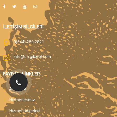
İLETIŞIM BILGILERI
0(544) 259 2821
info@cizgikarot.com
FAYDALI LINKLER
Anasayfa
Hizmetlerimiz
Hizmet bölgeleri