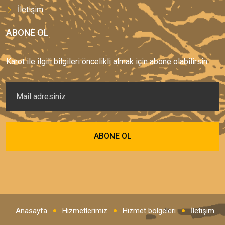
İletişim
ABONE OL
Karot ile ilgili bilgileri öncelikli almak için abone olabilirsin.
Anasayfa
Hizmetlerimiz
Hizmet bölgeleri
İletişim