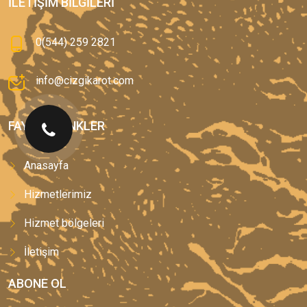
İLETIŞIM BILGILERI
0(544) 259 2821
info@cizgikarot.com
FAYDALI LINKLER
Anasayfa
Hizmetlerimiz
Hizmet bölgeleri
İletişim
ABONE OL