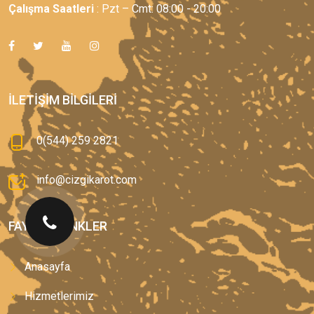
Çalışma Saatleri
: Pzt – Cmt: 08:00 - 20:00
İLETIŞIM BILGILERI
0(544) 259 2821
info@cizgikarot.com
FAYDALI LINKLER
Anasayfa
Hizmetlerimiz