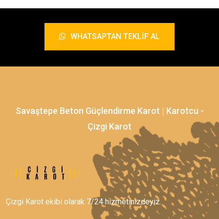
WHATSAPTAN TEKLIF AL
Savaştepe Beton Güçlendirme Karot | Karotcu -
Çizgi Karot
Çizgi Karot ekibi olarak 7/24 hizmetinizdeyiz.