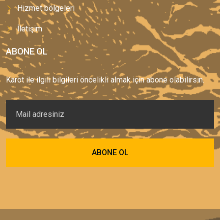
Hizmet bölgeleri
İletişim
ABONE OL
Karot ile ilgili bilgileri öncelikli almak için abone olabilirsin.