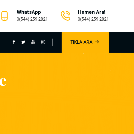
WhatsApp
Hemen Ara!
0(544) 259 2821
0(544) 259 2821
TIKLA ARA
e