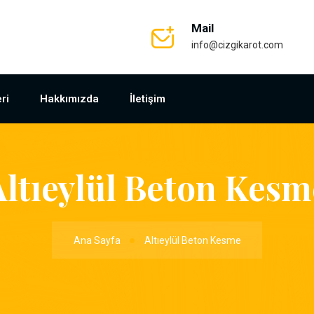
Mail
info@cizgikarot.com
ri
Hakkımızda
İletişim
Altıeylül Beton Kesm
Ana Sayfa
Altıeylül Beton Kesme