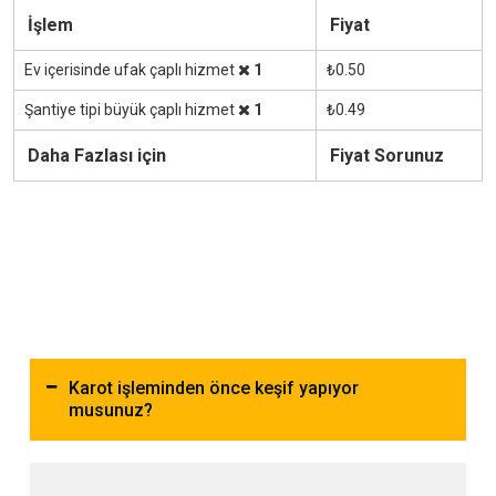
İşlem
Fiyat
Ev içerisinde ufak çaplı hizmet
1
₺0.50
Şantiye tipi büyük çaplı hizmet
1
₺0.49
Daha Fazlası için
Fiyat Sorunuz
Karot işleminden önce keşif yapıyor
musunuz?