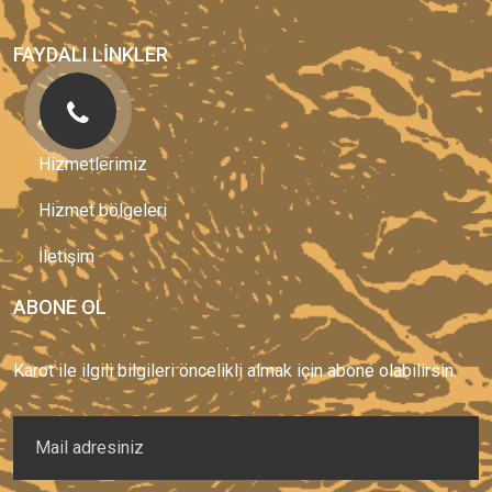
FAYDALI LINKLER
Anasayfa
Hizmetlerimiz
Hizmet bölgeleri
İletişim
ABONE OL
Karot ile ilgili bilgileri öncelikli almak için abone olabilirsin.