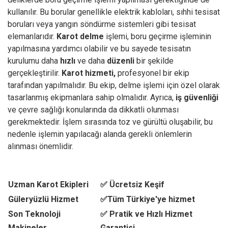
kullanılır. Bu borular genellikle elektrik kabloları, sıhhi tesisat
boruları veya yangın söndürme sistemleri gibi tesisat
elemanlarıdır.
Karot delme
işlemi, boru geçirme işleminin
yapılmasına yardımcı olabilir ve bu sayede tesisatın
kurulumu daha
hızlı
ve daha
düzenli
bir şekilde
gerçekleştirilir.
Karot hizmeti,
profesyonel bir ekip
tarafından yapılmalıdır. Bu ekip, delme işlemi için özel olarak
tasarlanmış ekipmanlara sahip olmalıdır. Ayrıca,
iş güvenliği
ve çevre sağlığı konularında da dikkatli olunması
gerekmektedir. İşlem sırasında toz ve gürültü oluşabilir, bu
nedenle işlemin yapılacağı alanda gerekli önlemlerin
alınması önemlidir.
Uzman Karot Ekipleri
✅ Ücretsiz Keşif
Güleryüzlü Hizmet
✅Tüm Türkiye'ye hizmet
Son Teknoloji
✅ Pratik ve Hızlı Hizmet
Makineler
Garantisi