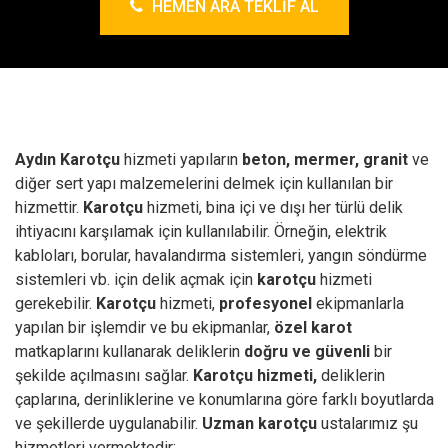
HEMEN ARA TEKLIF AL
Aydın Karotçu
hizmeti yapıların
beton, mermer, granit
ve
diğer sert yapı malzemelerini delmek için kullanılan bir
hizmettir.
Karotçu
hizmeti, bina içi ve dışı her türlü delik
ihtiyacını karşılamak için kullanılabilir. Örneğin, elektrik
kabloları, borular, havalandırma sistemleri, yangın söndürme
sistemleri vb. için delik açmak için
karotçu
hizmeti
gerekebilir.
Karotçu
hizmeti,
profesyonel
ekipmanlarla
yapılan bir işlemdir ve bu ekipmanlar,
özel karot
matkaplarını kullanarak deliklerin
doğru ve güvenli
bir
şekilde açılmasını sağlar.
Karotçu hizmeti,
deliklerin
çaplarına, derinliklerine ve konumlarına göre farklı boyutlarda
ve şekillerde uygulanabilir.
Uzman karotçu
ustalarımız şu
hizmetleri vermektedir;