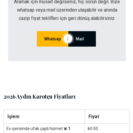
Aramak için müsait değilseniz, hiç sorun değil. Bize
whatsap veya mail üzerinden ulaşabilir ve anında
cazip fiyat teklifleri için geri dönüş alabilirsiniz.
Whatsap
|
Mail
2026 Aydın Karotçu Fiyatları
İşlem
Fiyat
Ev içerisinde ufak çaplı hizmet
1
₺0.50