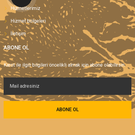
Hizmetlerimiz
Hizmet bölgeleri
İletişim
ABONE OL
Karot ile ilgili bilgileri öncelikli almak için abone olabilirsin.