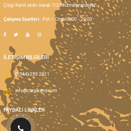
Çizgi Karot ekibi olarak 7/24 hizmetinizdeyiz.
Çalışma Saatleri
: Pzt – Cmt: 08:00 - 20:00
İLETIŞIM BILGILERI
0(544) 259 2821
info@cizgikarot.com
FAYDALI LINKLER
Anasayfa