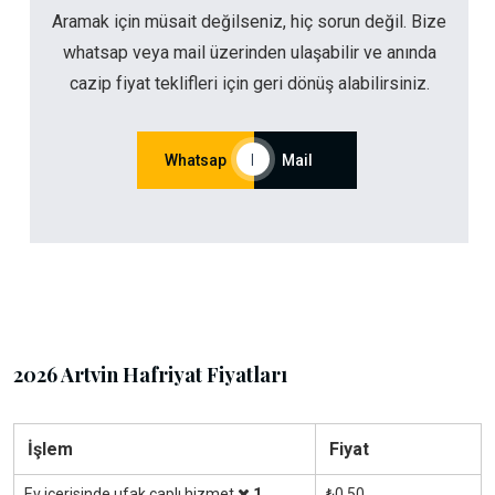
Aramak için müsait değilseniz, hiç sorun değil. Bize
whatsap veya mail üzerinden ulaşabilir ve anında
cazip fiyat teklifleri için geri dönüş alabilirsiniz.
Whatsap
|
Mail
2026 Artvin Hafriyat Fiyatları
İşlem
Fiyat
Ev içerisinde ufak çaplı hizmet
1
₺0.50