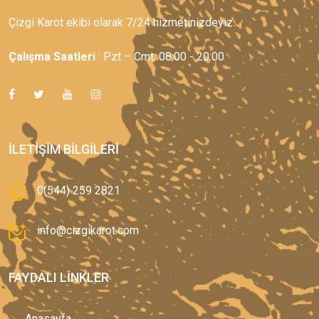
Çizgi Karot ekibi olarak 7/24 hizmetinizdeyiz.
Çalışma Saatleri
: Pzt – Cmt: 08:00 - 20:00
İLETIŞIM BILGILERI
0(544) 259 2821
info@cizgikarot.com
FAYDALI LINKLER
Anasayfa