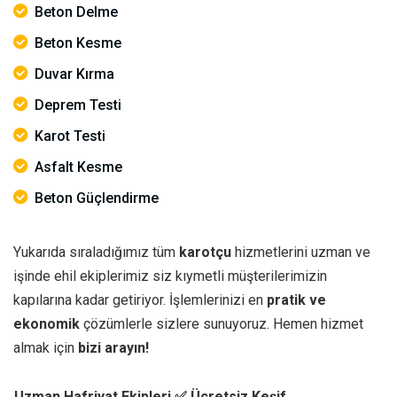
Beton Delme
Beton Kesme
Duvar Kırma
Deprem Testi
Karot Testi
Asfalt Kesme
Beton Güçlendirme
Yukarıda sıraladığımız tüm
karotçu
hizmetlerini uzman ve
işinde ehil ekiplerimiz siz kıymetli müşterilerimizin
kapılarına kadar getiriyor. İşlemlerinizi en
pratik ve
ekonomik
çözümlerle sizlere sunuyoruz. Hemen hizmet
almak için
bizi arayın!
Uzman Hafriyat Ekipleri
✅ Ücretsiz Keşif