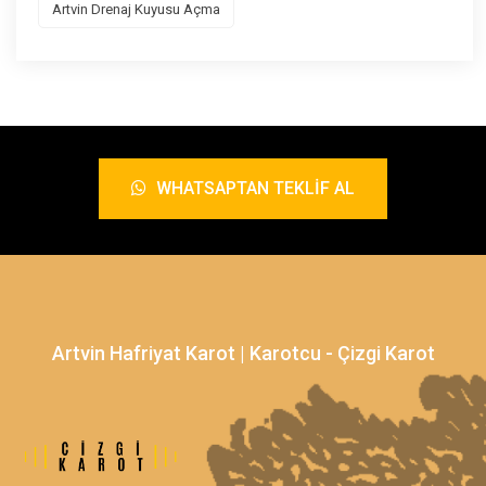
Artvin Drenaj Kuyusu Açma
WHATSAPTAN TEKLIF AL
Artvin Hafriyat Karot | Karotcu - Çizgi Karot