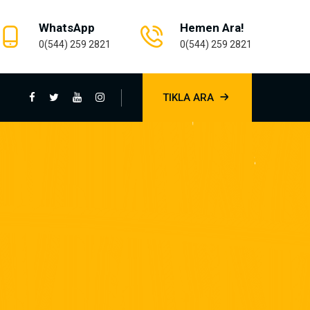
WhatsApp
Hemen Ara!
0(544) 259 2821
0(544) 259 2821
TIKLA ARA