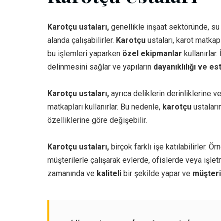
Karotçu ustaları,
genellikle inşaat sektöründe, su 
alanda çalışabilirler.
Karotçu
ustaları, karot matkapl
bu işlemleri yaparken
özel ekipmanlar
kullanırlar. 
delinmesini sağlar ve yapıların
dayanıklılığı ve es
Karotçu ustaları,
ayrıca deliklerin derinliklerine v
matkapları kullanırlar. Bu nedenle,
karotçu
ustaların
özelliklerine göre değişebilir.
Karotçu ustaları,
birçok farklı işe katılabilirler. Ör
müşterilerle çalışarak evlerde, ofislerde veya işletm
zamanında ve
kaliteli
bir şekilde yapar ve
müşteri