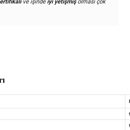
ertifikalı
ve işinde
iyi yetişmiş
olması çok
rı