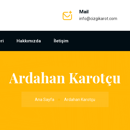
Mail
info@cizgikarot.com
ri
Hakkımızda
İletişim
Ardahan Karotçu
Ana Sayfa
Ardahan Karotçu