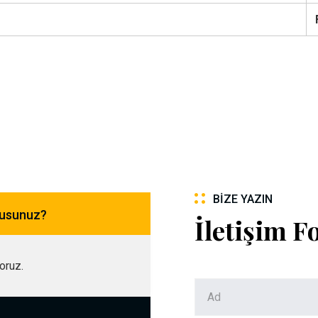
BIZE YAZIN
musunuz?
İletişim 
yoruz.