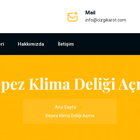
Mail
info@cizgikarot.com
ri
Hakkımızda
İletişim
pez Klima Deliği A
Ana Sayfa
Kepez Klima Deliği Açma