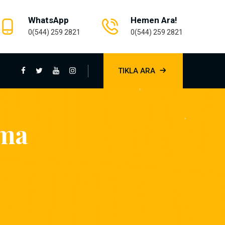
WhatsApp
Hemen Ara!
0(544) 259 2821
0(544) 259 2821
TIKLA ARA
çma