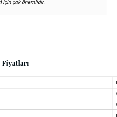
i
için çok önemlidir.
Fiyatları