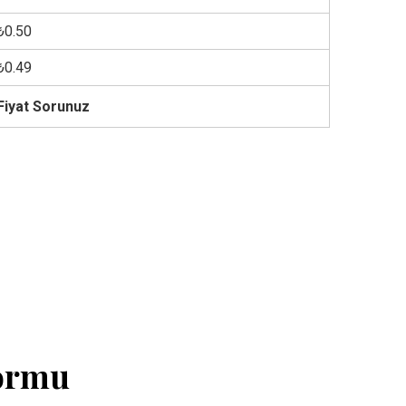
₺0.50
₺0.49
Fiyat Sorunuz
Formu