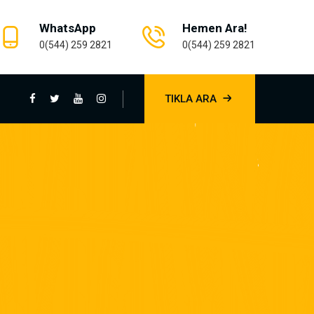
WhatsApp
Hemen Ara!
0(544) 259 2821
0(544) 259 2821
TIKLA ARA