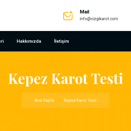
Mail
info@cizgikarot.com
ri
Hakkımızda
İletişim
Kepez Karot Testi
Ana Sayfa
Kepez Karot Testi