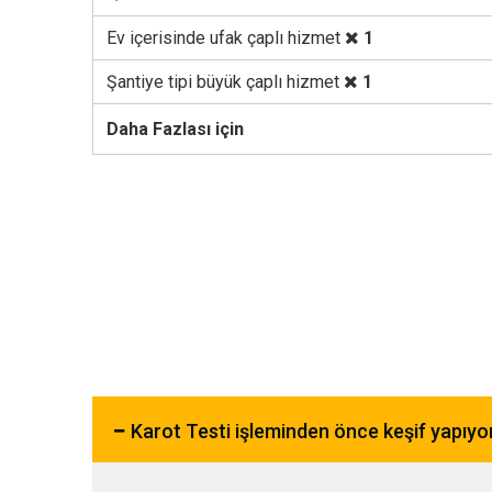
Ev içerisinde ufak çaplı hizmet
1
Şantiye tipi büyük çaplı hizmet
1
Daha Fazlası için
Karot Testi işleminden önce keşif yapıy