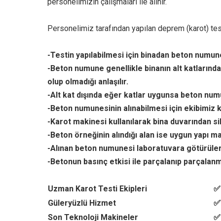
personelimizin çalışmaları ile alınır.
Personelimiz tarafından yapılan deprem (karot) testi
-Testin yapılabilmesi için binadan beton numune 
-Beton numune genellikle binanın alt katlarında
olup olmadığı anlaşılır.
-Alt kat dışında eğer katlar uygunsa beton numu
-Beton numunesinin alınabilmesi için ekibimiz k
-Karot makinesi kullanılarak bina duvarından si
-Beton örneğinin alındığı alan ise uygun yapı ma
-Alınan beton numunesi laboratuvara götürüler
-Betonun basınç etkisi ile parçalanıp parçalanma
Uzman Karot Testi Ekipleri
✅
Güleryüzlü Hizmet
✅
Son Teknoloji Makineler
✅ 