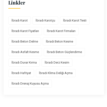
Linkler
İbradı Karot
İbradı Karotçu
İbradı Karot Testi
İbradı Karot Fiyatları
İbradı Karot Firmaları
İbradı Beton Delme
İbradı Beton Kesme
İbradı Asfalt Kesme
İbradı Beton Güçlendirme
İbradı Duvar Kırma
İbradı Derz Kesim
İbradı Hafriyat
İbradı Klima Deliği Açma
İbradı Drenaj Kuyusu Açma