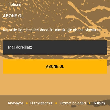
İletişim
ABONE OL
Karot ile ilgili bilgileri öncelikli almak için abone olabilirsin.
Anasayfa
Hizmetlerimiz
Hizmet bölgeleri
İletişim