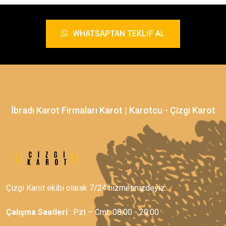
WHATSAPTAN TEKLIF AL
İbradı Karot Firmaları Karot | Karotcu - Çizgi Karot
Çizgi Karot ekibi olarak 7/24 hizmetinizdeyiz.
Çalışma Saatleri
: Pzt – Cmt: 08:00 - 20:00