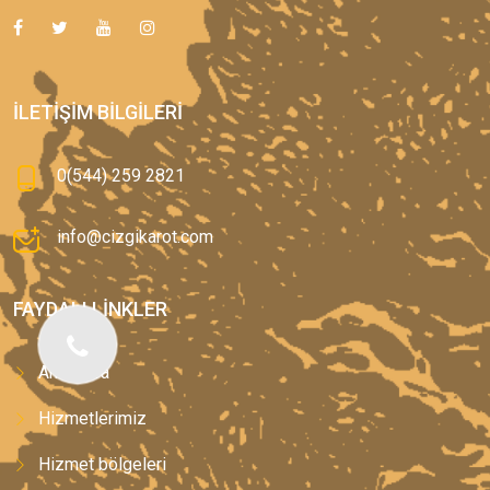
İLETIŞIM BILGILERI
0(544) 259 2821
info@cizgikarot.com
FAYDALI LINKLER
Anasayfa
Hizmetlerimiz
Hizmet bölgeleri