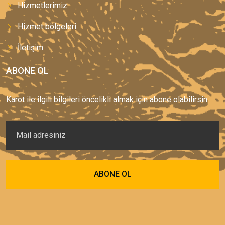
Hizmetlerimiz
Hizmet bölgeleri
İletişim
ABONE OL
Karot ile ilgili bilgileri öncelikli almak için abone olabilirsin.