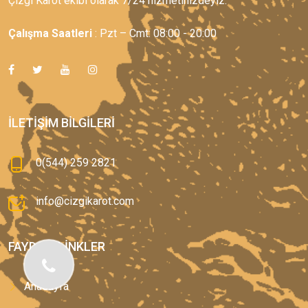
Çizgi Karot ekibi olarak 7/24 hizmetinizdeyiz.
Çalışma Saatleri
: Pzt – Cmt: 08:00 - 20:00
İLETIŞIM BILGILERI
0(544) 259 2821
info@cizgikarot.com
FAYDALI LINKLER
Anasayfa