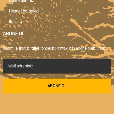
Hizmetlerimiz
Hizmet bölgeleri
İletişim
ABONE OL
Karot ile ilgili bilgileri öncelikli almak için abone olabilirsin.