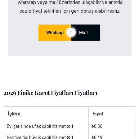
whatsap veya mail üzerinden ulaşabilir ve anında
cazip fiyat teklifleri için geri dönüş alabilirsiniz.
Whatsap
|
Mail
2026 Finike Karot Fiyatları Fiyatları
İşlem
Fiyat
Ev içerisinde ufak çaplı hizmet
1
₺0.50
Şantiye tipi büyük çaplı hizmet
1
₺0.49