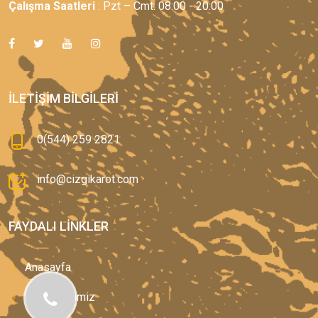
Çalışma Saatleri
: Pzt – Cmt: 08:00 - 20:00
İLETIŞIM BILGILERI
0(544) 259 2821
info@cizgikarot.com
FAYDALI LINKLER
Anasayfa
Hizmetlerimiz