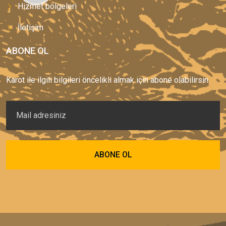
Hizmet bölgeleri
İletişim
ABONE OL
Karot ile ilgili bilgileri öncelikli almak için abone olabilirsin.