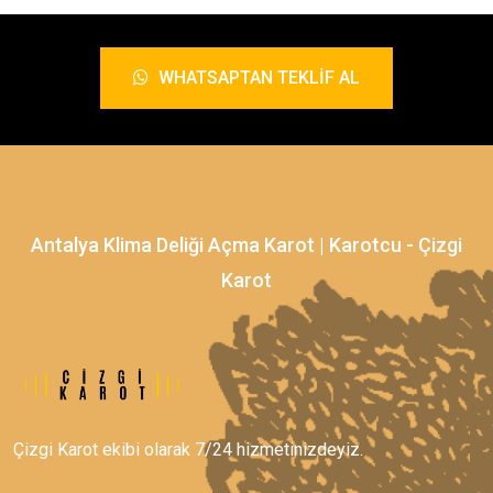
WHATSAPTAN TEKLIF AL
Antalya Klima Deliği Açma Karot | Karotcu - Çizgi
Karot
Çizgi Karot ekibi olarak 7/24 hizmetinizdeyiz.