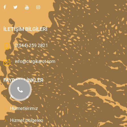
İLETIŞIM BILGILERI
0(544) 259 2821
info@cizgikarot.com
FAYDALI LINKLER
Anasayfa
Hizmetlerimiz
Hizmet bölgeleri