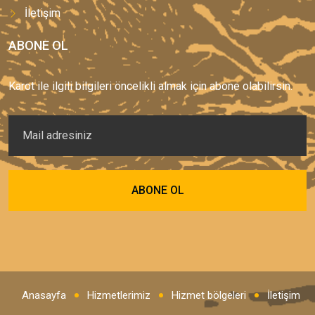
İletişim
ABONE OL
Karot ile ilgili bilgileri öncelikli almak için abone olabilirsin.
Anasayfa
Hizmetlerimiz
Hizmet bölgeleri
İletişim