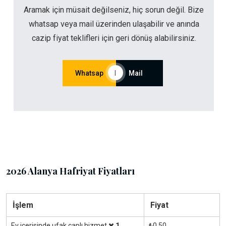
Aramak için müsait değilseniz, hiç sorun değil. Bize
whatsap veya mail üzerinden ulaşabilir ve anında
cazip fiyat teklifleri için geri dönüş alabilirsiniz.
Whatsap
|
Mail
2026 Alanya Hafriyat Fiyatları
İşlem
Fiyat
Ev içerisinde ufak çaplı hizmet
1
₺0.50