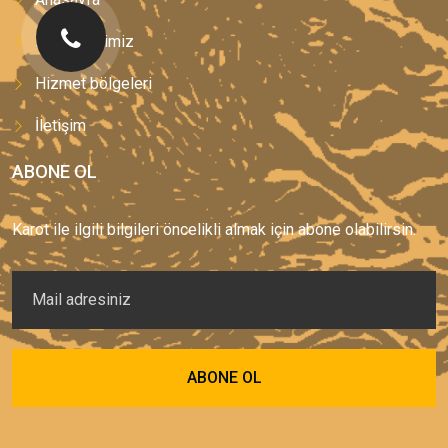
Hizmetlerimiz
Hizmet bölgeleri
İletişim
ABONE OL
Karot ile ilgili bilgileri öncelikli almak için abone olabilirsin.