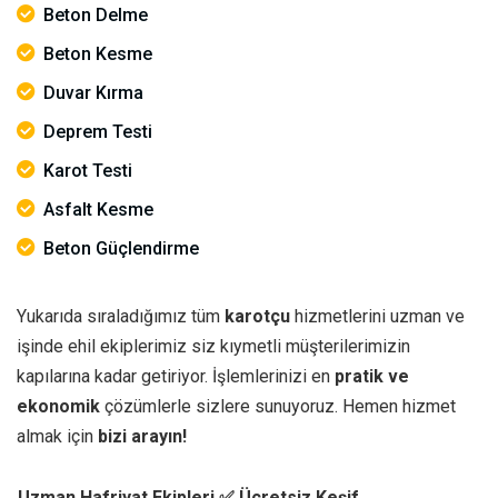
Beton Delme
Beton Kesme
Duvar Kırma
Deprem Testi
Karot Testi
Asfalt Kesme
Beton Güçlendirme
Yukarıda sıraladığımız tüm
karotçu
hizmetlerini uzman ve
işinde ehil ekiplerimiz siz kıymetli müşterilerimizin
kapılarına kadar getiriyor. İşlemlerinizi en
pratik ve
ekonomik
çözümlerle sizlere sunuyoruz. Hemen hizmet
almak için
bizi arayın!
Uzman Hafriyat Ekipleri
✅ Ücretsiz Keşif