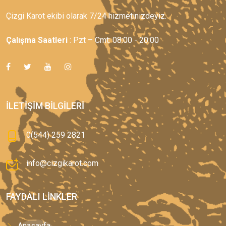
Çizgi Karot ekibi olarak 7/24 hizmetinizdeyiz.
Çalışma Saatleri
: Pzt – Cmt: 08:00 - 20:00
İLETIŞIM BILGILERI
0(544) 259 2821
info@cizgikarot.com
FAYDALI LINKLER
Anasayfa