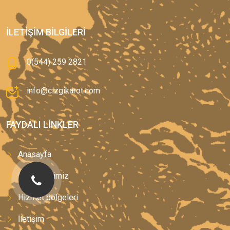
İLETIŞIM BILGILERI
0(544) 259 2821
info@cizgikarot.com
FAYDALI LINKLER
Anasayfa
Hizmetlerimiz
Hizmet bölgeleri
İletişim