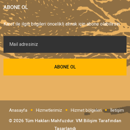
ABONE OL
Karot ile ilgili bilgileri öncelikli almak için abone olabilirsin.
Anasayfa
Hizmetlerimiz
Hizmet bölgeleri
İletişim
© 2026 Tüm Hakları Mahfuzdur.
VM Bilişim
Tarafından
Tasarlandı