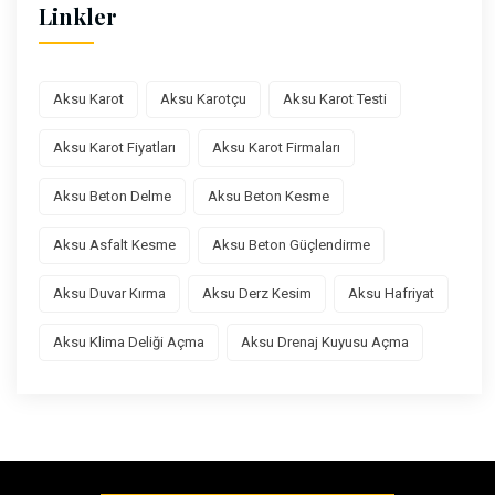
Linkler
Aksu Karot
Aksu Karotçu
Aksu Karot Testi
Aksu Karot Fiyatları
Aksu Karot Firmaları
Aksu Beton Delme
Aksu Beton Kesme
Aksu Asfalt Kesme
Aksu Beton Güçlendirme
Aksu Duvar Kırma
Aksu Derz Kesim
Aksu Hafriyat
Aksu Klima Deliği Açma
Aksu Drenaj Kuyusu Açma