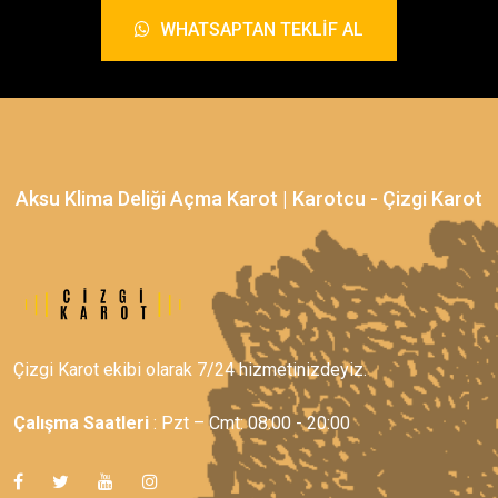
WHATSAPTAN TEKLIF AL
Aksu Klima Deliği Açma Karot | Karotcu - Çizgi Karot
Çizgi Karot ekibi olarak 7/24 hizmetinizdeyiz.
Çalışma Saatleri
: Pzt – Cmt: 08:00 - 20:00