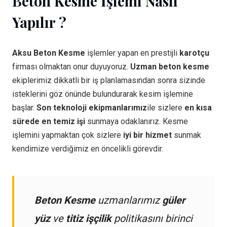
Beton Kesme İşlemi Nasıl
Yapılır ?
Aksu Beton Kesme
işlemler yapan en prestijli
karotçu
firması olmaktan onur duyuyoruz.
Uzman beton kesme
ekiplerimiz dikkatli bir iş planlamasından sonra sizinde
isteklerini göz önünde bulundurarak kesim işlemine
başlar.
Son teknoloji ekipmanlarımız
ile sizlere
en kısa
sürede en temiz işi
sunmaya odaklanırız. Kesme
işlemini yapmaktan çok sizlere
iyi bir hizmet
sunmak
kendimize verdiğimiz en öncelikli görevdir.
Beton Kesme
uzmanlarımız
güler
yüz
ve
titiz işçilik
politikasını birinci