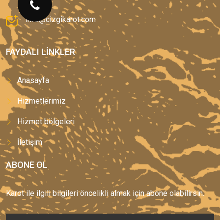
info@cizgikarot.com
FAYDALI LINKLER
Anasayfa
Hizmetlerimiz
Hizmet bölgeleri
İletişim
ABONE OL
Karot ile ilgili bilgileri öncelikli almak için abone olabilirsin.