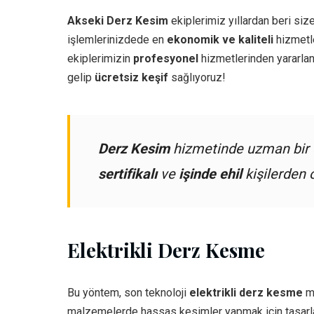
Akseki Derz Kesim
ekiplerimiz yıllardan beri size
işlemlerinizdede en
ekonomik ve kaliteli
hizmetle
ekiplerimizin
profesyonel
hizmetlerinden yararlan
gelip
ücretsiz keşif
sağlıyoruz!
Derz Kesim
hizmetinde uzman bir e
sertifikalı
ve
işinde ehil
kişilerden 
Elektrikli Derz Kesme
Bu yöntem, son teknoloji
elektrikli derz kesme
ma
malzemelerde hassas kesimler yapmak için tasarl