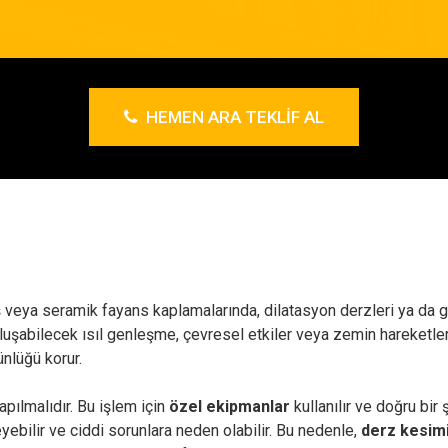
HEMEN ARA TEKLIF AL
aş veya seramik fayans kaplamalarında, dilatasyon derzleri ya da g
 oluşabilecek ısıl genleşme, çevresel etkiler veya zemin hareketl
ünlüğü korur.
pılmalıdır. Bu işlem için
özel ekipmanlar
kullanılır ve doğru bir
yebilir ve ciddi sorunlara neden olabilir. Bu nedenle,
derz kesim