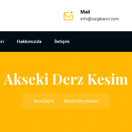
Mail
info@cizgikarot.com
ri
Hakkımızda
İletişim
Akseki Derz Kesim
Ana Sayfa
Akseki Derz Kesim