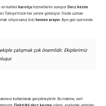
 en kaliteli
karotçu
hizmetlerini sunuyor
Derz kesim
ri Türkiye'mizin her yerine götürüyor. Sizde uzman
mak istiyorsanız bizi
hemen arayın.
Aynı gün içerisinde
kiple çalışmak çok önemlidir. Ekiplerimiz
oluşur.
kinesi kullanılarak gerçekleştirilir. Bu makine, sert
anmıştır.
Elektrikli derz kesme
işlemi, aşağıdaki adımları