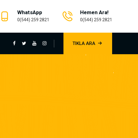
WhatsApp
Hemen Ara!
0(544) 259 2821
0(544) 259 2821
TIKLA ARA