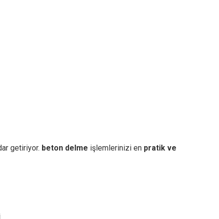
ar getiriyor.
beton delme
işlemlerinizi en
pratik ve
i