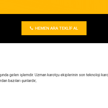
HEMEN ARA TEKLIF AL
ında gelen işlemdir. Uzman karotçu ekiplerinin son teknoloji karot
dan bazıları şunlardır;