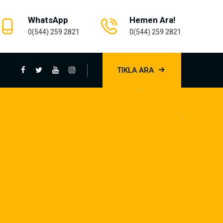
WhatsApp
Hemen Ara!
0(544) 259 2821
0(544) 259 2821
TIKLA ARA
e