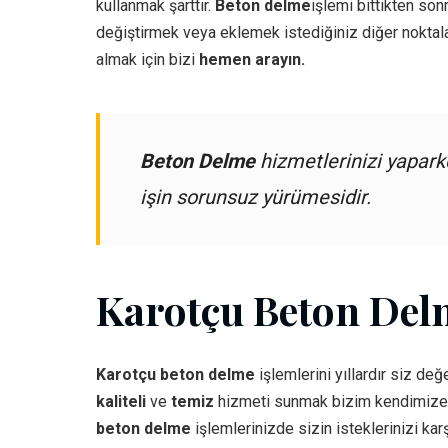
kullanmak şarttır.
Beton delme
işlemi bittikten son
değiştirmek veya eklemek istediğiniz diğer nokta
almak için bizi
hemen arayın.
Beton Delme
hizmetlerinizi yaparke
işin sorunsuz yürümesidir.
Karotçu Beton Del
Karotçu beton delme
işlemlerini yıllardır siz değ
kaliteli
ve
temiz
hizmeti sunmak bizim kendimize ve
beton delme
işlemlerinizde sizin isteklerinizi karş