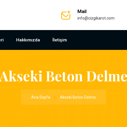
Mail
info@cizgikarot.com
ri
Hakkımızda
İletişim
Akseki Beton Delm
Ana Sayfa
Akseki Beton Delme