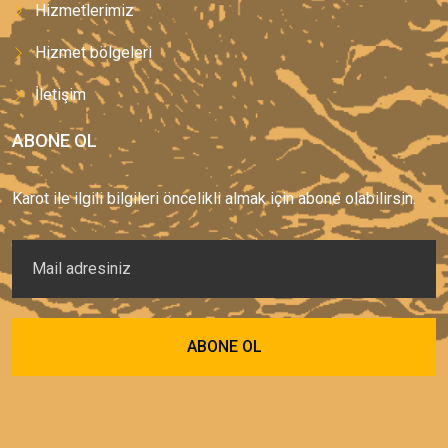
Hizmetlerimiz
Hizmet bölgeleri
İletişim
ABONE OL
Karot ile ilgili bilgileri öncelikli almak için abone olabilirsin.