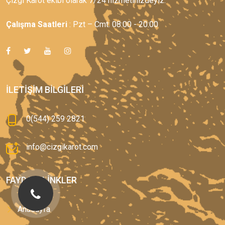
Çizgi Karot ekibi olarak 7/24 hizmetinizdeyiz.
Çalışma Saatleri
: Pzt – Cmt: 08:00 - 20:00
İLETIŞIM BILGILERI
0(544) 259 2821
info@cizgikarot.com
FAYDALI LINKLER
Anasayfa