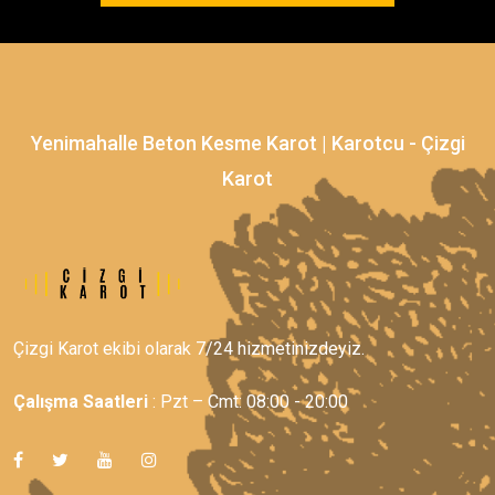
Yenimahalle Beton Kesme Karot | Karotcu - Çizgi
Karot
Çizgi Karot ekibi olarak 7/24 hizmetinizdeyiz.
Çalışma Saatleri
: Pzt – Cmt: 08:00 - 20:00