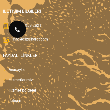
İLETIŞIM BILGILERI
0(544) 259 2821
info@cizgikarot.com
FAYDALI LINKLER
Anasayfa
Hizmetlerimiz
Hizmet bölgeleri
İletişim