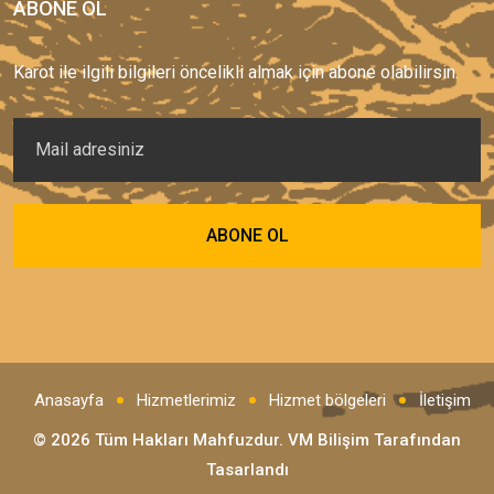
ABONE OL
Karot ile ilgili bilgileri öncelikli almak için abone olabilirsin.
Anasayfa
Hizmetlerimiz
Hizmet bölgeleri
İletişim
© 2026 Tüm Hakları Mahfuzdur.
VM Bilişim
Tarafından
Tasarlandı