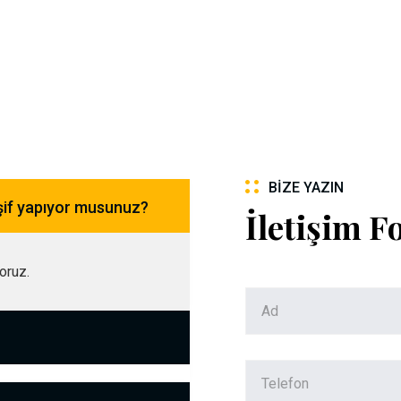
BIZE YAZIN
şif yapıyor musunuz?
İletişim 
yoruz.