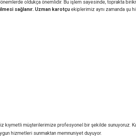
 dönemlerde oldukça önemlidir. Bu işlem sayesinde, toprakta birikm
ilmesi sağlanır.
Uzman karotçu
ekiplerimiz aynı zamanda şu hi
iz kıymetli müşterilerimize profesyonel bir şekilde sunuyoruz. Ka
e uygun hizmetleri sunmaktan memnuniyet duyuyor.