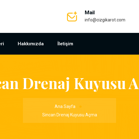
Mail
info@cizgikarot.com
ri
Hakkımızda
İletişim
can Drenaj Kuyusu 
Ana Sayfa
Sincan Drenaj Kuyusu Açma