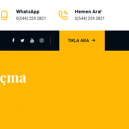
WhatsApp
Hemen Ara!
0(544) 259 2821
0(544) 259 2821
TIKLA ARA
Açma